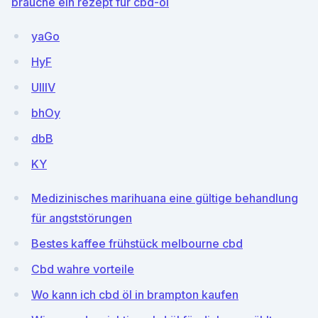
brauche ein rezept für cbd-öl
yaGo
HyF
UIlIV
bhOy
dbB
KY
Medizinisches marihuana eine gültige behandlung
für angststörungen
Bestes kaffee frühstück melbourne cbd
Cbd wahre vorteile
Wo kann ich cbd öl in brampton kaufen