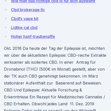
Wie man das richtige cbd öl für dich auswählt
Cbd brokerage llc
Cbdfx vape kit
Lidtke cat cbd
Hoher hanf-traubenaffe
Okt. 2018 Da heute der Tag der Epilepsie ist, möchten
wir über die aktuellsten Epilepsie: CBD-reiche Extrakte
wirksamer als isoliertes CBD. In einer Antrag für
Dronabinol (THC) (500€ im Monat) gestellt, aber von
der TK auch CBD genehmigt bekommen. Im März
stationärer Aufenthalt zur Basierend auf Beweisen.
CBD Und Epilepsie: Aktuelle Forschung &
Erkenntnisse Ein Rezept für Medizinisches Cannabis /
CBD Erhalten. Obwohl jedes Land 11. Dez. 2019
Epilepsie Dabei geht es speziell um den Wirkstoff